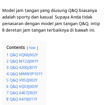
Model jam tangan yang diusung Q&Q biasanya
adalah sporty dan kasual. Supaya Anda tidak
penasaran dengan model jam tangan Q&Q, intip
8 deretan jam tangan terbaiknya di bawah ini.
Contents
hide
1
Q&Q VQ66J002Y
2
Q&Q M122J001Y
3
Q&Q A200J301Y
4
Q&Q MMW3P101Y
5
Q&Q VR52J002Y
6
Q&Q VQ03J003Y
7
Q&Q A457J302Y
8
Q&Q A419J011Y