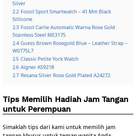
Silver
2.2
Fossil Sport Smartwatch – 41 Mm Black
Sillicone
2.3
Fossil Carlie Automatic Warna Rose Gold
Stainless Steel ME3175
2.4
Guess Brown Rosegold Blue – Leather Strap –
W0775L7
2.5
Classic Petite York Watch
2.6
Aigner A59218
2.7
Resana Silver Rose Gold Plated A24272
Tips Memilih Hadiah Jam Tangan
untuk Perempuan
Simaklah tips dari kami untuk memilih jam
tangan khusus untuk teman wanita Anda,