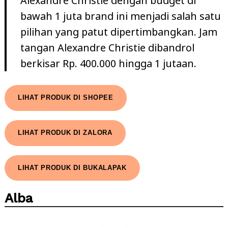
Alexandre Christie dengan budget di
bawah 1 juta brand ini menjadi salah satu
pilihan yang patut dipertimbangkan. Jam
tangan Alexandre Christie dibandrol
berkisar Rp. 400.000 hingga 1 jutaan.
LIHAT PRODUK DI SHOPEE
LIHAT PRODUK DI ZALORA
LIHAT PRODUK DI BUKALAPAK
Search
Alba
for: