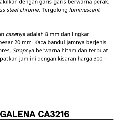
akilkan dengan garis-garis berwarna perak.
ess steel chrome.
Tergolong
luminescent
an
case
nya adalah 8 mm dan lingkar
besar 20 mm. Kaca bandul jamnya berjenis
ores
. Strap
nya berwarna hitam dan terbuat
apatkan jam ini dengan kisaran harga 300 –
 GALENA CA3216