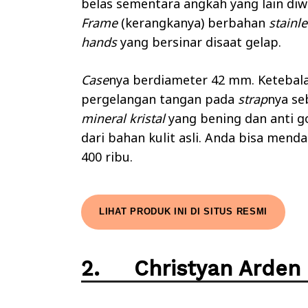
belas sementara angkah yang lain diw
Frame
(kerangkanya) berbahan
stainl
hands
yang bersinar disaat gelap.
Case
nya berdiameter 42 mm. Ketebal
pergelangan tangan pada
strap
nya se
mineral kristal
yang bening dan anti g
dari bahan kulit asli. Anda bisa mend
400 ribu.
LIHAT PRODUK INI DI SITUS RESMI
2. Christyan Arden