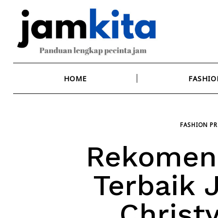
Skip
to
content
HOME
FASHIO
FASHION PR
Rekomend
Terbaik 
Christ