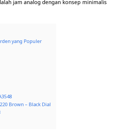
dalah jam analog dengan konsep minimalis
rden yang Populer
CA3548
2220 Brown – Black Dial
3