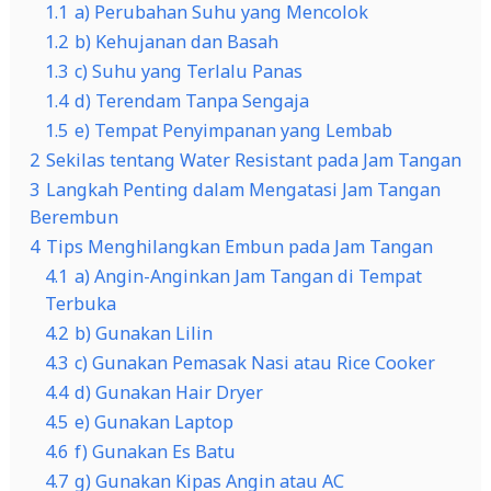
1.1
a) Perubahan Suhu yang Mencolok
1.2
b) Kehujanan dan Basah
1.3
c) Suhu yang Terlalu Panas
1.4
d) Terendam Tanpa Sengaja
1.5
e) Tempat Penyimpanan yang Lembab
2
Sekilas tentang Water Resistant pada Jam Tangan
3
Langkah Penting dalam Mengatasi Jam Tangan
Berembun
4
Tips Menghilangkan Embun pada Jam Tangan
4.1
a) Angin-Anginkan Jam Tangan di Tempat
Terbuka
4.2
b) Gunakan Lilin
4.3
c) Gunakan Pemasak Nasi atau Rice Cooker
4.4
d) Gunakan Hair Dryer
4.5
e) Gunakan Laptop
4.6
f) Gunakan Es Batu
4.7
g) Gunakan Kipas Angin atau AC