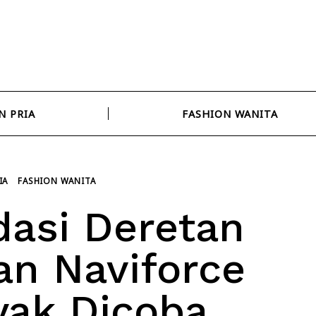
N PRIA
FASHION WANITA
IA
FASHION WANITA
asi Deretan
n Naviforce
yak Dicoba