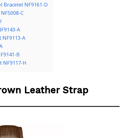
el Bracelet NF9161-D
t NF5008-C
D
 NF9143-A
et NF9113-A
A
NF9141-B
let NF9117-H
rown Leather Strap