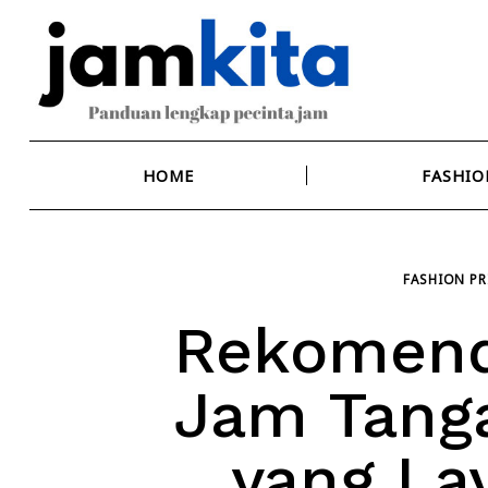
Skip
to
content
HOME
FASHIO
FASHION PR
Rekomend
Jam Tanga
yang La