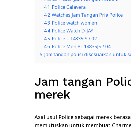
4.1
Police Calavera
4.2
Watches Jam Tangan Pria Police
4.3
Police watch women
4.4
Police Watch D-JAY
4.5
Police – 14835JS / 02
4.6
Police Men PL.14835JS / 04
5
Jam tangan polisi disesuaikan untuk 
Jam tangan Polic
merek
Asal usul Police sebagai merek berasa
memutuskan untuk membuat Charme L