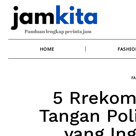
Skip
to
content
HOME
FASHIO
FA
5 Rrekom
Tangan Pol
yang Ing