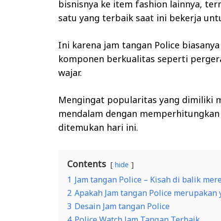
bisnisnya ke item fashion lainnya, te
satu yang terbaik saat ini bekerja untu
Ini karena jam tangan Police biasan
Search
for:
komponen berkualitas seperti perge
wajar.
Mengingat popularitas yang dimiliki me
mendalam dengan memperhitungkan Ja
ditemukan hari ini.
Contents
hide
1
Jam tangan Police – Kisah di balik mer
2
Apakah Jam tangan Police merupakan y
3
Desain Jam tangan Police
4
Police Watch Jam Tangan Terbaik