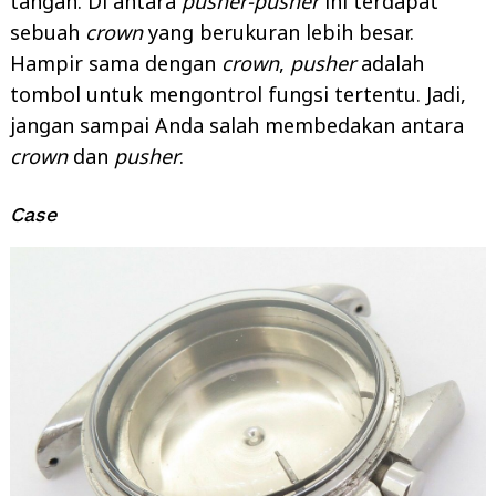
tangan. Di antara
pusher-pusher
ini terdapat
sebuah
crown
yang berukuran lebih besar.
Hampir sama dengan
crown
,
pusher
adalah
tombol untuk mengontrol fungsi tertentu. Jadi,
jangan sampai Anda salah membedakan antara
crown
dan
pusher
.
Case