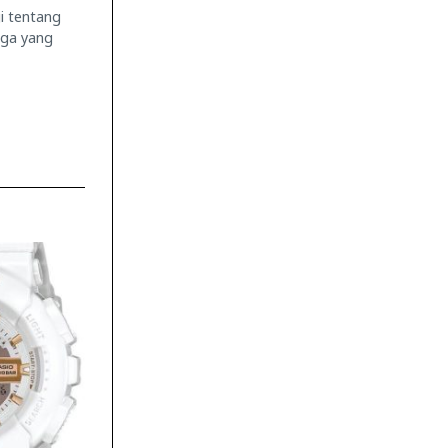
gi tentang
rga yang