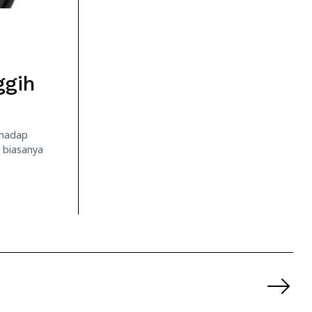
ggih
rhadap
 biasanya