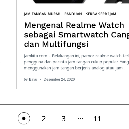
JAM TANGAN MURAH
PANDUAN
SERBA SERBI JAM
Mengenal Realme Watch
sebagai Smartwatch Can
dan Multifungsi
Jamkita.com – Belakangan ini, pamor realme watch te
s
pengguna dan pecinta jam tangan cukup populer. Yang
menggunakan jam tangan berjenis analog atau jam...
by
Bayu
Desember 24, 2020
…
2
3
11
1